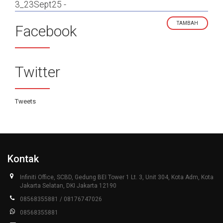
3_23Sept25 -
TAMBAH
Facebook
Twitter
Tweets
Kontak
Infiniti Office, SCBD, Gedung BEI Tower 1 Lt. 3, Unit 304, Kota Adm, Kota
Jakarta Selatan, DKI Jakarta 12190
08568355881 / 08176747026
08568355881