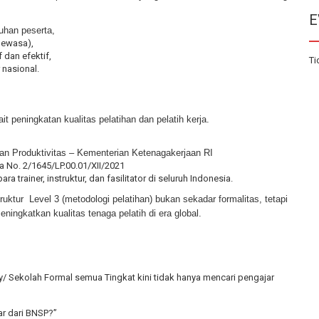
E
uhan peserta,
dewasa),
 dan efektif,
Ti
nasional.
it peningkatan kualitas pelatihan dan pelatih kerja.
an Produktivitas – Kementerian Ketenagakerjaan RI
 No. 2/1645/LP.00.01/XII/2021
rainer, instruktur, dan fasilitator di seluruh Indonesia.
uktur Level 3 (metodologi pelatihan) bukan sekadar formalitas, tetapi
ningkatkan kualitas tenaga pelatih di era global.
ty/ Sekolah Formal semua Tingkat kini tidak hanya mencari pengajar
ar dari BNSP?”