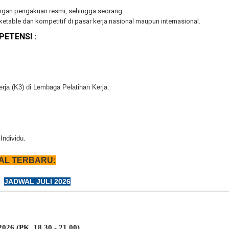
dengan pengakuan resmi, sehingga seorang
ketable
dan
kompetitif
di pasar kerja nasional maupun internasional.
PETENSI :
a (K3) di Lembaga Pelatihan Kerja.
Individu.
AL TERBARU:
JADWAL JULI 2026
026 (PK. 18.30 - 21.00)