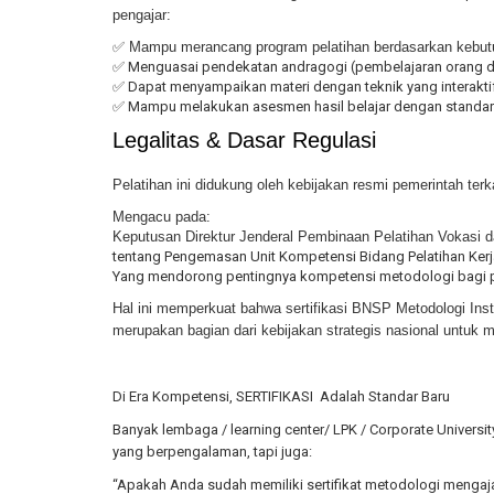
pengajar:
✅ Mampu merancang program pelatihan berdasarkan kebut
✅ Menguasai pendekatan andragogi (pembelajaran orang 
✅ Dapat menyampaikan materi dengan teknik yang interaktif
✅ Mampu melakukan asesmen hasil belajar dengan standar 
Legalitas & Dasar Regulasi
Pelatihan ini didukung oleh kebijakan resmi pemerintah terka
Mengacu pada:
Keputusan Direktur Jenderal Pembinaan Pelatihan Vokasi d
tentang Pengemasan Unit Kompetensi Bidang Pelatihan Kerja
Yang mendorong pentingnya kompetensi metodologi bagi para t
Hal ini memperkuat bahwa sertifikasi BNSP Metodologi Instr
merupakan bagian dari kebijakan strategis nasional untuk me
Di Era Kompetensi, SERTIFIKASI Adalah Standar Baru
Banyak lembaga / learning center/ LPK / Corporate Universi
yang berpengalaman, tapi juga:
“Apakah Anda sudah memiliki sertifikat metodologi mengaj