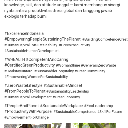
knowledge, skill, dan attitude unggul — kami membangun sinergi
nyata antara produktivitas di era global dan tanggung jawab
ekologis terhadap bumi.
#ExcellenceIndonesia
#EmpoweringPeopleSustainingThePlanet
#BuildingCompetenceCreat
#HumanCapitalForSustainability #GreenProductivity
#SustainableHumanDevelopment
#WHEALTH #CompetentAndCaring
#CertifiedGreenProductivity
#WomanShine #GenerasiZeroWaste
#HealstayBintaro #SustainableHospitality #GreenCommunity
#EmpoweringWomenForSustainability
#ZeroWasteLifestyle #SustainableMindset
#FromPeopleToPlanet
#SustainabilityLeadership
#HumanCapitalDevelopment #GreenEconomy
#PeopleAndPlanet #SustainableWorkplace #EcoLeadership
#ProductivityWithPurpose
#SustainableCompetence #SkillForFuture
#EmpowermentForChange