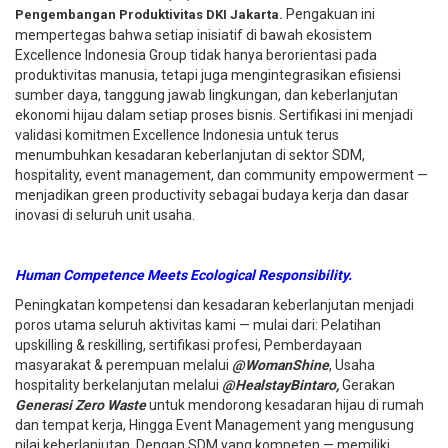
Pengakuan ini
Pengembangan Produktivitas DKI Jakarta.
mempertegas bahwa setiap inisiatif di bawah ekosistem
Excellence Indonesia Group tidak hanya berorientasi pada
produktivitas manusia, tetapi juga mengintegrasikan efisiensi
sumber daya, tanggung jawab lingkungan, dan keberlanjutan
ekonomi hijau dalam setiap proses bisnis. Sertifikasi ini menjadi
validasi komitmen Excellence Indonesia untuk terus
menumbuhkan kesadaran keberlanjutan di sektor SDM,
hospitality, event management, dan community empowerment —
menjadikan green productivity sebagai budaya kerja dan dasar
inovasi di seluruh unit usaha.
Human Competence Meets Ecological Responsibility.
Peningkatan kompetensi dan kesadaran keberlanjutan menjadi
poros utama seluruh aktivitas kami — mulai dari: Pelatihan
upskilling & reskilling, sertifikasi profesi, Pemberdayaan
masyarakat & perempuan melalui
@WomanShine
, Usaha
hospitality berkelanjutan melalui
@HealstayBintaro,
Gerakan
Generasi Zero Waste
untuk mendorong kesadaran hijau di rumah
dan tempat kerja, Hingga Event Management yang mengusung
nilai keberlanjutan. Dengan SDM yang kompeten — memiliki