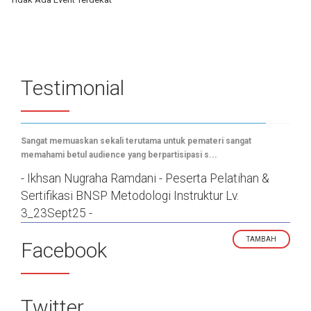
Testimonial
Sangat memuaskan sekali terutama untuk pemateri sangat
alhamdulillah di "rekomendasikan kompeten" Terima kasih banyak
memahami betul audience yang berpartisipasi s...
Excellencia juga Pak Heri atas pelati...
- Ikhsan Nugraha Ramdani - Peserta Pelatihan &
- Fadhilah Ayu Putri - Peserta Pelatihan & Sertifikasi
Sertifikasi BNSP Metodologi Instruktur Lv.
BNSP Metodologi Instruktur Lv. 3_23Sept2025 -
3_23Sept25 -
TAMBAH
Facebook
Twitter