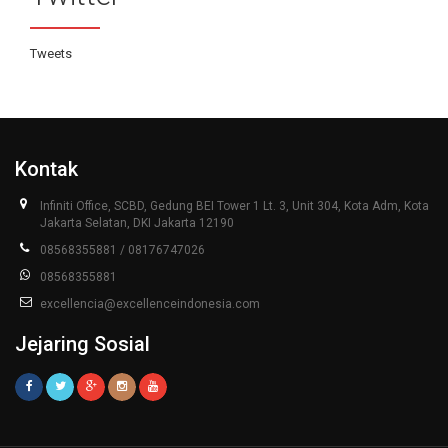
Tweets
Kontak
Infiniti Office, SCBD, Gedung BEI Tower 1 Lt. 3, Unit 304, Kota Adm, Kota
Jakarta Selatan, DKI Jakarta 12190
08568355881 / 08176747026
08568355881
excellencia@excellenceindonesia.com
Jejaring Sosial