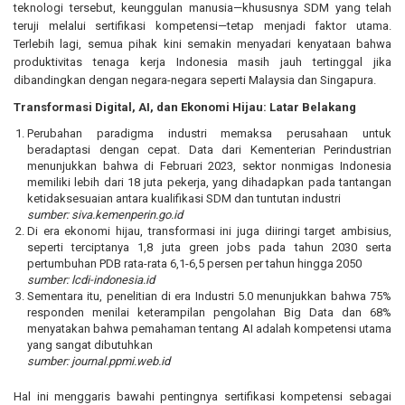
teknologi tersebut, keunggulan manusia—khususnya SDM yang telah
teruji melalui sertifikasi kompetensi—tetap menjadi faktor utama.
Terlebih lagi, semua pihak kini semakin menyadari kenyataan bahwa
produktivitas tenaga kerja Indonesia masih jauh tertinggal jika
dibandingkan dengan negara-negara seperti Malaysia dan Singapura.
Transformasi Digital, AI, dan Ekonomi Hijau: Latar Belakang
Perubahan paradigma industri memaksa perusahaan untuk
beradaptasi dengan cepat. Data dari Kementerian Perindustrian
menunjukkan bahwa di Februari 2023, sektor nonmigas Indonesia
memiliki lebih dari 18 juta pekerja, yang dihadapkan pada tantangan
ketidaksesuaian antara kualifikasi SDM dan tuntutan industri
sumber:
siva.kemenperin.go.id
Di era ekonomi hijau, transformasi ini juga diiringi target ambisius,
seperti terciptanya 1,8 juta green jobs pada tahun 2030 serta
pertumbuhan PDB rata-rata 6,1-6,5 persen per tahun hingga 2050
sumber:
lcdi-indonesia.id
Sementara itu, penelitian di era Industri 5.0 menunjukkan bahwa 75%
responden menilai keterampilan pengolahan Big Data dan 68%
menyatakan bahwa pemahaman tentang AI adalah kompetensi utama
yang sangat dibutuhkan
sumber:
journal.ppmi.web.id
Hal ini menggaris bawahi pentingnya sertifikasi kompetensi sebagai