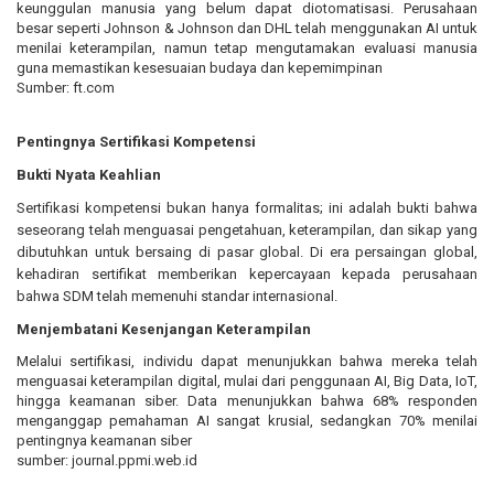
keunggulan manusia yang belum dapat diotomatisasi. Perusahaan
besar seperti Johnson & Johnson dan DHL telah menggunakan AI untuk
menilai keterampilan, namun tetap mengutamakan evaluasi manusia
guna memastikan kesesuaian budaya dan kepemimpinan
Sumber:
ft.com
Pentingnya Sertifikasi Kompetensi
Bukti Nyata Keahlian
Sertifikasi kompetensi bukan hanya formalitas; ini adalah bukti bahwa
seseorang telah menguasai pengetahuan, keterampilan, dan sikap yang
dibutuhkan untuk bersaing di pasar global. Di era persaingan global,
kehadiran sertifikat memberikan kepercayaan kepada perusahaan
bahwa SDM telah memenuhi standar internasional.
Menjembatani Kesenjangan Keterampilan
Melalui sertifikasi, individu dapat menunjukkan bahwa mereka telah
menguasai keterampilan digital, mulai dari penggunaan AI, Big Data, IoT,
hingga keamanan siber. Data menunjukkan bahwa 68% responden
menganggap pemahaman AI sangat krusial, sedangkan 70% menilai
pentingnya keamanan siber
sumber:
journal.ppmi.web.id