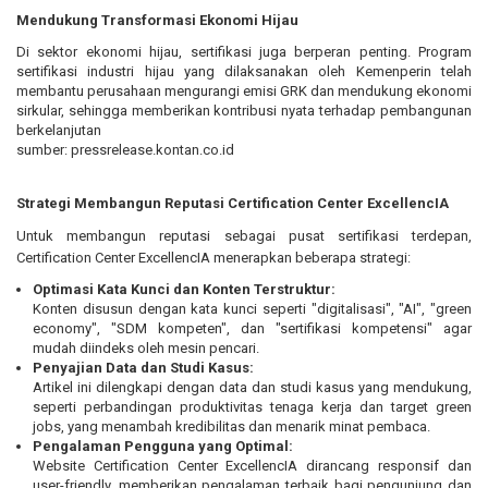
Mendukung Transformasi Ekonomi Hijau
Di sektor ekonomi hijau, sertifikasi juga berperan penting. Program
sertifikasi industri hijau yang dilaksanakan oleh Kemenperin telah
membantu perusahaan mengurangi emisi GRK dan mendukung ekonomi
sirkular, sehingga memberikan kontribusi nyata terhadap pembangunan
berkelanjutan
sumber:
pressrelease.kontan.co.id
Strategi Membangun Reputasi Certification Center ExcellencIA
Untuk membangun reputasi sebagai pusat sertifikasi terdepan,
Certification Center ExcellencIA menerapkan beberapa strategi:
Optimasi Kata Kunci dan Konten Terstruktur:
Konten disusun dengan kata kunci seperti "digitalisasi", "AI", "green
economy", "SDM kompeten", dan "sertifikasi kompetensi" agar
mudah diindeks oleh mesin pencari.
Penyajian Data dan Studi Kasus:
Artikel ini dilengkapi dengan data dan studi kasus yang mendukung,
seperti perbandingan produktivitas tenaga kerja dan target green
jobs, yang menambah kredibilitas dan menarik minat pembaca.
Pengalaman Pengguna yang Optimal:
Website Certification Center ExcellencIA dirancang responsif dan
user-friendly, memberikan pengalaman terbaik bagi pengunjung dan