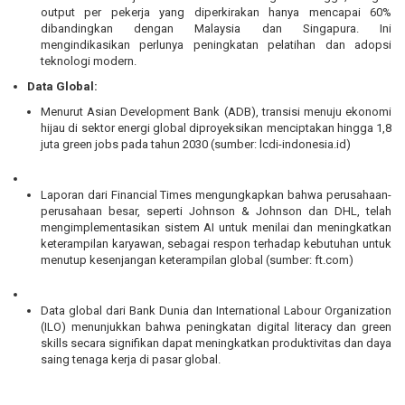
output per pekerja yang diperkirakan hanya mencapai 60%
dibandingkan dengan Malaysia dan Singapura. Ini
mengindikasikan perlunya peningkatan pelatihan dan adopsi
teknologi modern.
Data Global:
Menurut Asian Development Bank (ADB), transisi menuju ekonomi
hijau di sektor energi global diproyeksikan menciptakan hingga 1,8
juta green jobs pada tahun 2030 (sumber:
lcdi-indonesia.id
)
Laporan dari Financial Times mengungkapkan bahwa perusahaan-
perusahaan besar, seperti Johnson & Johnson dan DHL, telah
mengimplementasikan sistem AI untuk menilai dan meningkatkan
keterampilan karyawan, sebagai respon terhadap kebutuhan untuk
menutup kesenjangan keterampilan global (sumber:
ft.com
)
Data global dari Bank Dunia dan International Labour Organization
(ILO) menunjukkan bahwa peningkatan digital literacy dan green
skills secara signifikan dapat meningkatkan produktivitas dan daya
saing tenaga kerja di pasar global.