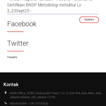
Sertifikasi BNSP Metodologi Instruktur Lv.
3_23Sept25 -
TAMBAH
Facebook
Twitter
Tweets
Kontak
Infiniti Office, SCBD, Gedung BEI Tower 1 Lt. 3, Unit 304, Kota Adm, Kota
Jakarta Selatan, DKI Jakarta 12190
08568355881 / 08176747026