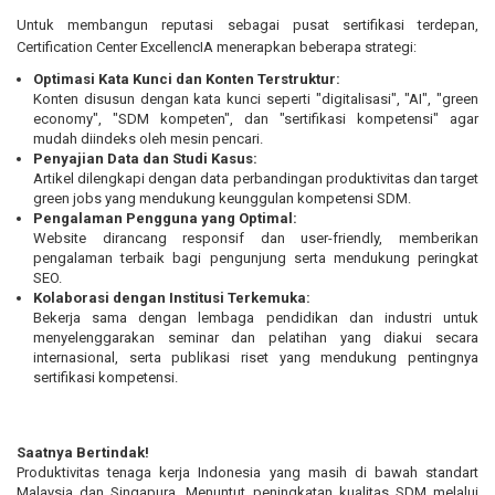
Untuk membangun reputasi sebagai pusat sertifikasi terdepan,
Certification Center ExcellencIA menerapkan beberapa strategi:
Optimasi Kata Kunci dan Konten Terstruktur:
Konten disusun dengan kata kunci seperti "digitalisasi", "AI", "green
economy", "SDM kompeten", dan "sertifikasi kompetensi" agar
mudah diindeks oleh mesin pencari.
Penyajian Data dan Studi Kasus:
Artikel dilengkapi dengan data perbandingan produktivitas dan target
green jobs yang mendukung keunggulan kompetensi SDM.
Pengalaman Pengguna yang Optimal:
Website dirancang responsif dan user-friendly, memberikan
pengalaman terbaik bagi pengunjung serta mendukung peringkat
SEO.
Kolaborasi dengan Institusi Terkemuka:
Bekerja sama dengan lembaga pendidikan dan industri untuk
menyelenggarakan seminar dan pelatihan yang diakui secara
internasional, serta publikasi riset yang mendukung pentingnya
sertifikasi kompetensi.
Saatnya Bertindak!
Produktivitas tenaga kerja Indonesia yang masih di bawah standart
Malaysia dan Singapura. Menuntut peningkatan kualitas SDM melalui